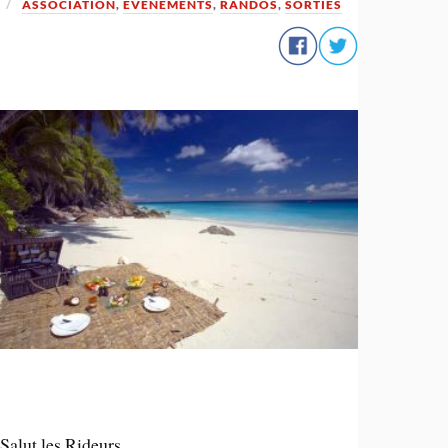
ASSOCIATION
,
ÉVÉNEMENTS
,
RANDOS
,
SORTIES
Salut les Rideurs.