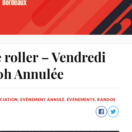
roller – Vendredi
20h Annulée
CIATION
,
EVÈNEMENT ANNULÉ
,
ÉVÉNEMENTS
,
RANDOS