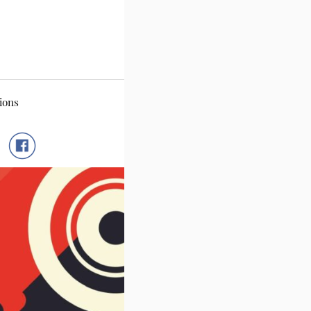
ions
FB